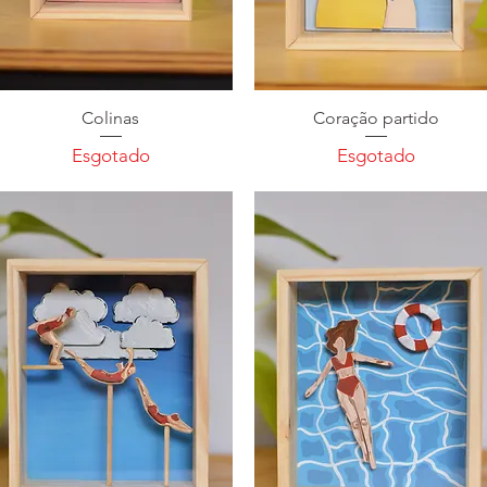
Colinas
Coração partido
Esgotado
Esgotado