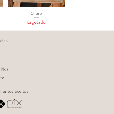
Choro
Esgotado
cias
 Nós
to
mentos aceitos