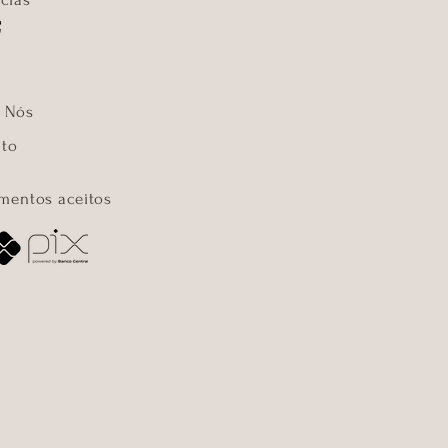
 Nós
to
mentos aceitos