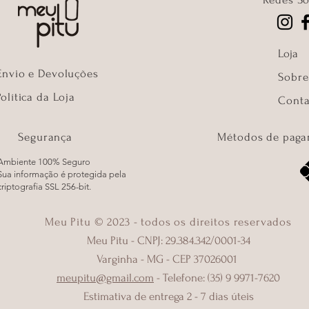
Loja
Envio e Devoluções
Sobre
Política da Loja
Conta
Segurança
Métodos de paga
Ambiente 100% Seguro
Sua informação é protegida pela
criptografia SSL 256-bit.
Meu Pitu © 2023 - todos os direitos reservados
Meu Pitu - CNPJ: 29.384.342/0001-34
Varginha - MG - CEP 37026001
meupitu@gmail.com
- Telefone: (35) 9 9971-7620
Estimativa de entrega 2 - 7 dias úteis